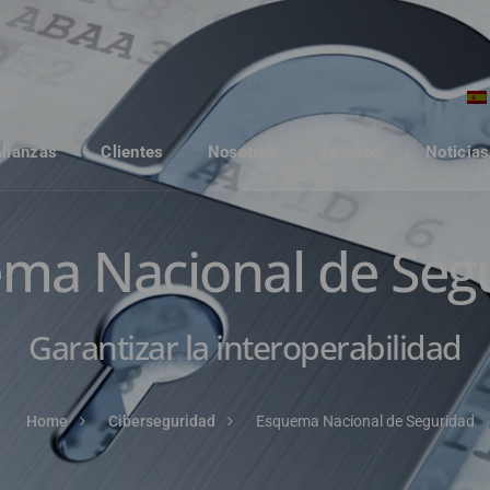
Alianzas
Clientes
Nosotros
Eventos
Noticias
ma Nacional de Seg
Garantizar la interoperabilidad
Home
Ciberseguridad
Esquema Nacional de Seguridad