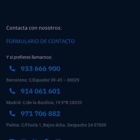
Contacta con nosotros:
FORMULARIO DE CONTACTO
Y si prefieres llamarnos:
933 666 900
Barcelona: C/Equador 39-45 – 08029
914 061 601
Madrid: C/de la Basílica, 19 9ºB 28020
971 706 882
Palma: C/Fluvià 1, Bajos dcha. Despacho 24 07009