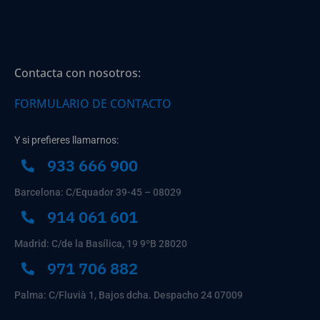
Contacta con nosotros:
FORMULARIO DE CONTACTO
Y si prefieres llamarnos:
933 666 900
Barcelona: C/Equador 39-45 – 08029
914 061 601
Madrid: C/de la Basílica, 19 9ºB 28020
971 706 882
Palma: C/Fluvià 1, Bajos dcha. Despacho 24 07009