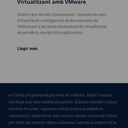
Virtualitzant amb VMware
Oferim tant serveis d’assessoria / consultoria com
d’instal·lació i configuració de les solucions de
VMwae per a les seves necessitats de virtualització
de servidors, escriptoris o aplicacions.
Llegir més
en l’antic programa de partners de VMware, ABAST estava
certificat baix dos models de partner: Solution Reseller i Cloud
Services Provider. Aquestes certificacions acrediten la
capacitació i experiència dels nostres equips comercial i tècnic
per oferir als nostres clients solucions i serveis al voltant de la