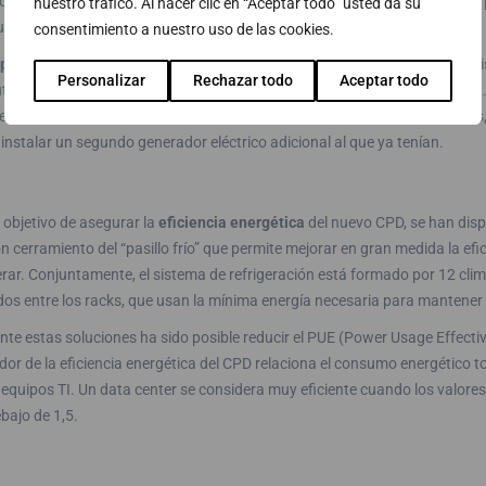
ontrol de acceso se apoya en una solución de video control IP Domo que 
nuestro tráfico. Al hacer clic en “Aceptar todo” usted da su
ier posible incidencia dentro del CPD.
consentimiento a nuestro uso de las cookies.
ponibilidad y continuidad del servicio
en caso de incidencia en el suminis
Personalizar
Rechazar todo
Aceptar todo
ut, es por ello por lo que el CPD cuenta con 2 SAIs Socomec Modulys GP
e 100 kW con tecnología modular y de alta eficiencia energética. Además
instalar un segundo generador eléctrico adicional al que ya tenían.
 objetivo de asegurar la
eficiencia energética
del nuevo CPD, se han disp
on cerramiento del “pasillo frío” que permite mejorar en gran medida la efi
erar. Conjuntamente, el sistema de refrigeración está formado por 12 cli
dos entre los racks, que usan la mínima energía necesaria para mantener
te estas soluciones ha sido posible reducir el PUE (Power Usage Effective
dor de la eficiencia energética del CPD relaciona el consumo energético 
 equipos TI. Un data center se considera muy eficiente cuando los valor
bajo de 1,5.