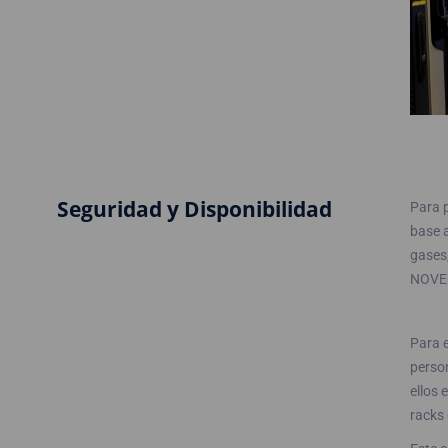
Seguridad y Disponibilidad
Para 
base 
gases,
NOVEC
Para 
person
ellos 
racks