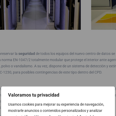
preservar la
seguridad
de todos los equipos del nuevo centro de datos se 
a norma EN-1047/2 totalmente modular que protege el interior ante agent
 polvo o vandalismo. A su vez, dispone de un sistema de detección y ext
-1230, para posibles contingencias de este tipo dentro del CPD.
el
control de acceso
al CPD se dispuso un sistema doble de control dual R
Valoramos tu privacidad
al adecuado pueda acceder al interior del CPD y a los espacios diferenci
está situado en el exterior del CPD y el segundo se encuentra instalado e
Usamos cookies para mejorar su experiencia de navegación,
 de TI y comunicaciones.
mostrarle anuncios o contenidos personalizados y analizar