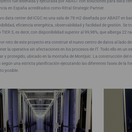
oyecto fue diseñada y ejecutada por ABAST con soluciones para data center
ncia en España acreditados como Rittal Strategic Partner.
vo data center del ICGC es una sala de 78 m2 diseñada por ABAST en base
ibilidad, eficiencia energética, observabilidad y facilidad de gestión. Se
 TIER 3, es decir, con disponibilidad superior al 99,98%, que alberga 22 
or reto de este proyecto era construir el nuevo centro de datos al lado d
er la operativa sin afectaciones en los procesos de IT. Todo ello en un es
ar y protegido, ubicado en la montaña de Montjuïc. La construcción del n
según una estricta planificación ejecutando las diferentes fases de la fo
to posible.