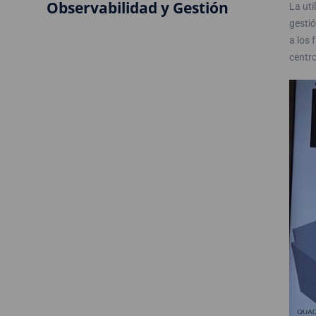
Observabilidad y Gestión
La uti
gestió
a los 
centro