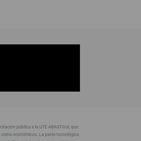
icitación pública a la UTE ABAST-Gol, que
os como económicos. La parte tecnológica