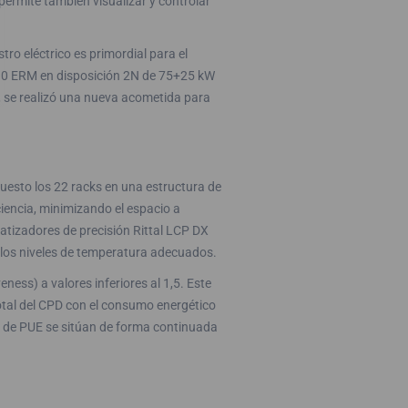
permite también visualizar y controlar
tro eléctrico es primordial para el
 2.0 ERM en disposición 2N de 75+25 kW
, se realizó una nueva acometida para
uesto los 22 racks en una estructura de
ciencia, minimizando el espacio a
matizadores de precisión Rittal LCP DX
 los niveles de temperatura adecuados.
ness) a valores inferiores al 1,5. Este
total del CPD con el consumo energético
es de PUE se sitúan de forma continuada