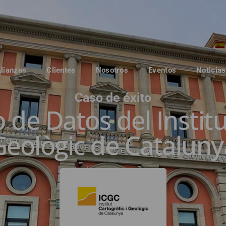
Alianzas
Clientes
Nosotros
Eventos
Noticias
Caso de éxito
de Datos del Institut
Geològic de Cataluny