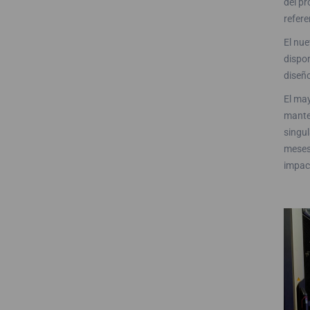
del pr
refere
El nue
dispon
diseño
El may
manten
singul
meses 
impac