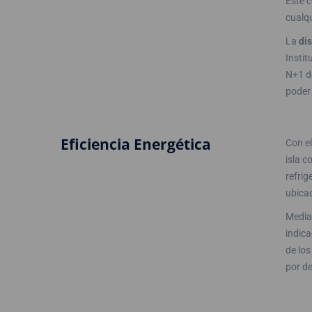
Este c
cualqu
La
dis
Instit
N+1 d
poder 
Eficiencia Energética
Con el
isla c
refrig
ubica
Median
indica
de los
por de