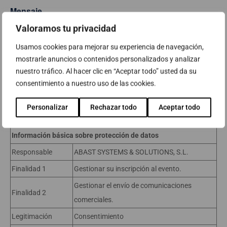
Mensaje
Valoramos tu privacidad
Usamos cookies para mejorar su experiencia de navegación,
mostrarle anuncios o contenidos personalizados y analizar
nuestro tráfico. Al hacer clic en “Aceptar todo” usted da su
consentimiento a nuestro uso de las cookies.
Personalizar
Rechazar todo
Aceptar todo
Información básica sobre protección de datos
Responsable
ABAST SYSTEMS & SOLUTIONS, S.L.
Finalidad 1
Gestionar su inscripción al evento.
Gestionar el envío de comunicaciones
Finalidad 2
comerciales.
Legitimación
Consentimiento