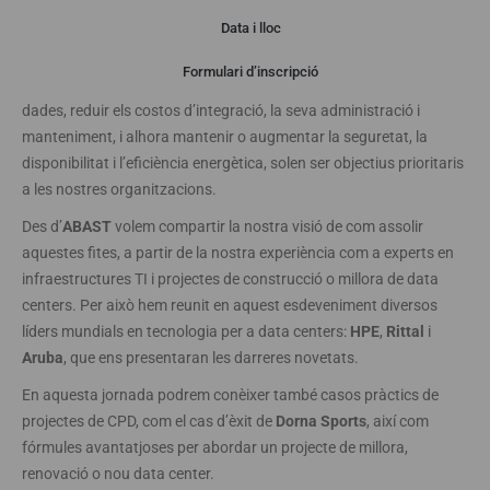
Presentació
Data i lloc
Formulari d’inscripció
Simplificar la complexitat de disseny i construcció del centre de
dades, reduir els costos d’integració, la seva administració i
manteniment, i alhora mantenir o augmentar la seguretat, la
disponibilitat i l’eficiència energètica, solen ser objectius prioritaris
a les nostres organitzacions.
Des d’
ABAST
volem compartir la nostra visió de com assolir
aquestes fites, a partir de la nostra experiència com a experts en
infraestructures TI i projectes de construcció o millora de data
centers. Per això hem reunit en aquest esdeveniment diversos
líders mundials en tecnologia per a data centers:
HPE
,
Rittal
i
Aruba
, que ens presentaran les darreres novetats.
En aquesta jornada podrem conèixer també casos pràctics de
projectes de CPD, com el cas d’èxit de
Dorna Sports
, així com
fórmules avantatjoses per abordar un projecte de millora,
renovació o nou data center.