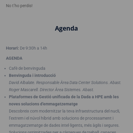
No t’ho perdis!
Agenda
Horari:
De 9:30h a 14h
AGENDA
Cafè de benvinguda
Benvinguda i introducció
David Albalate. Responsable Àrea Data Center Solutions. Abast.
Roger Mascarell. Director Àrea Sistemes. Abast.
Plataformes de Gestió unificada de la Dada a HPE amb les
noves solucions d’emmagatzematge
Descobreix com modernitzar la teva infraestructura del nucli,
l’extrem i el núvol híbrid amb solucions de processament i
emmagatzematge de dades intel·ligents, més àgils i segures.
Solucions optimitzades per a càrregues de treball, capaces