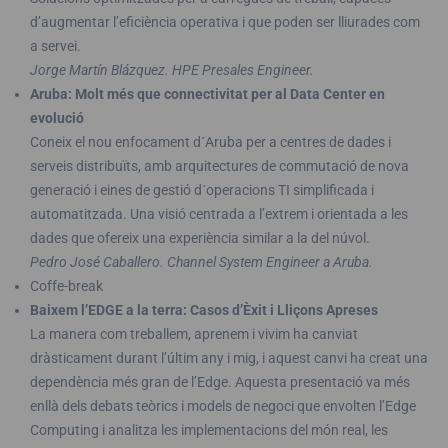
d’augmentar l’eficiència operativa i que poden ser lliurades com
a servei.
Jorge Martín Blázquez. HPE Presales Engineer.
Aruba: Molt més que connectivitat per al Data Center en
evolució
Coneix el nou enfocament d´Aruba per a centres de dades i
serveis distribuïts, amb arquitectures de commutació de nova
generació i eines de gestió d´operacions TI simplificada i
automatitzada. Una visió centrada a l’extrem i orientada a les
dades que ofereix una experiència similar a la del núvol.
Pedro José Caballero. Channel System Engineer a Aruba.
Coffe-break
Baixem l’EDGE a la terra: Casos d’Èxit i Lliçons Apreses
La manera com treballem, aprenem i vivim ha canviat
dràsticament durant l’últim any i mig, i aquest canvi ha creat una
dependència més gran de l’Edge. Aquesta presentació va més
enllà dels debats teòrics i models de negoci que envolten l’Edge
Computing i analitza les implementacions del món real, les