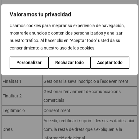
Valoramos tu privacidad
Usamos cookies para mejorar su experiencia de navegación,
mostrarle anuncios o contenidos personalizados y analizar
nuestro tráfico. Al hacer clic en “Aceptar todo” usted da su
consentimiento a nuestro uso de las cookies.
Informació bàsica sobre protecció de dades
Personalizar
Rechazar todo
Aceptar todo
Responsable
ABAST SYSTEMS & SOLUTIONS, S.L.
Finalitat 1
Gestionar la seva inscripció a l'esdeveniment.
Gestionar l'enviament de comunicacions
Finalitat 2
comercials
Legitimació
Consentiment
Accedir, rectificar i suprimir les seves dades, així
Drets
com, la resta de drets que s'expliquen a la
informació addicional.