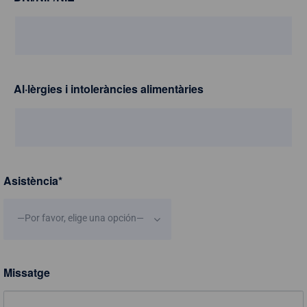
Al·lèrgies i intoleràncies alimentàries
Asistència
*
—Por favor, elige una opción—
Missatge