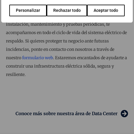
preparado?
Personalizar
Rechazar todo
Aceptar todo
En Abast, podemos ayudarte. Desde el análisis inicial hasta la
instalación, mantenimiento y pruebas periódicas, te
acompañamos en todo el ciclo de vida del sistema eléctrico de
respaldo. Si quieres proteger tu negocio ante futuras
incidencias, ponte en contacto con nosotros a través de
nuestro
formulario web
. Estaremos encantados de ayudarte a
construir una infraestructura eléctrica sólida, segura y
resiliente.
Conoce más sobre nuestra área de Data Center