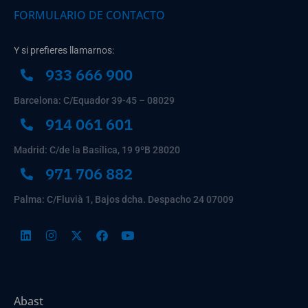
FORMULARIO DE CONTACTO
Y si prefieres llamarnos:
933 666 900
Barcelona: C/Equador 39-45 – 08029
914 061 601
Madrid: C/de la Basílica, 19 9ºB 28020
971 706 882
Palma: C/Fluvià 1, Bajos dcha. Despacho 24 07009
Abast