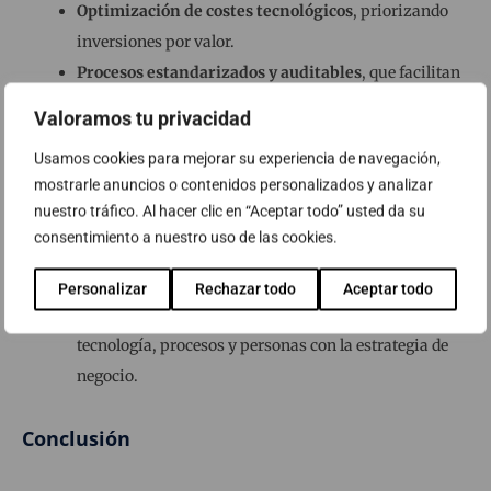
Optimización de costes tecnológicos
, priorizando
inversiones por valor.
Procesos estandarizados y auditables
, que facilitan
la mejora continua.
Valoramos tu privacidad
Hacia el exterior
Usamos cookies para mejorar su experiencia de navegación,
mostrarle anuncios o contenidos personalizados y analizar
Continuidad y resiliencia ante incidentes
, con
nuestro tráfico. Al hacer clic en “Aceptar todo” usted da su
recuperación rápida de datos y operaciones.
consentimiento a nuestro uso de las cookies.
Cumplimiento verificable y confianza reforzada
ante clientes, partners y auditores.
Personalizar
Rechazar todo
Aceptar todo
Transformación digital controlada
, alineando
tecnología, procesos y personas con la estrategia de
negocio.
Conclusión