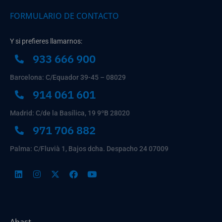
FORMULARIO DE CONTACTO
Y si prefieres llamarnos:
933 666 900
Barcelona: C/Equador 39-45 – 08029
914 061 601
Madrid: C/de la Basílica, 19 9ºB 28020
971 706 882
Palma: C/Fluvià 1, Bajos dcha. Despacho 24 07009
Abast