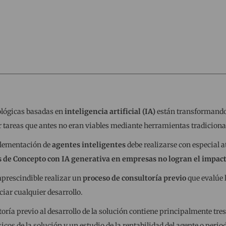
ológicas basadas en
inteligencia artificial (IA)
están transformando
 tareas que antes no eran viables mediante herramientas tradiciona
plementación de
agentes inteligentes
debe realizarse con especial 
s de Concepto con IA generativa en empresas no logran el impact
mprescindible realizar un
proceso de consultoría previo
que evalúe 
ciar cualquier desarrollo.
oría previo al desarrollo de la solución contiene principalmente tres 
cos de la solución y un estudio de la rentabilidad del agente o peri