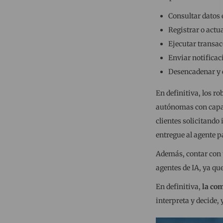
Consultar datos 
Registrar o actu
Ejecutar transac
Enviar notificac
Desencadenar y e
En definitiva, los r
autónomas con capaci
clientes solicitando
entregue al agente p
Además, contar con 
agentes de IA, ya qu
En definitiva,
la co
interpreta y decide, 