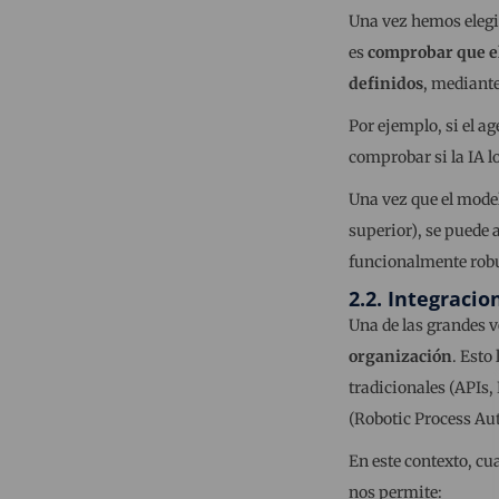
Una vez hemos elegid
es
comprobar que el
definidos
, mediant
Por ejemplo, si el a
comprobar si la IA l
Una vez que el model
superior), se puede 
funcionalmente robus
2.2. Integracio
Una de las grandes v
organización
. Esto
tradicionales (APIs,
(Robotic Process Au
En este contexto, cu
nos permite: