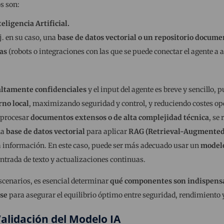
s son:
eligencia Artificial.
j. en su caso, una
base de datos vectorial o un repositorio documen
tas
(robots o integraciones con las que se puede conectar el agente a a
altamente confidenciales
y el input del agente es breve y sencillo,
rno local
, maximizando seguridad y control, y reduciendo costes op
e procesar
documentos extensos o de alta complejidad técnica
, se
na
base de datos vectorial
para aplicar
RAG (Retrieval-Augmented
a información. En este caso, puede ser más adecuado usar un
modelo
ntrada de texto y actualizaciones continuas.
scenarios, es esencial determinar
qué componentes son indispensab
se
para asegurar el equilibrio óptimo entre seguridad, rendimiento y
Validación del Modelo IA