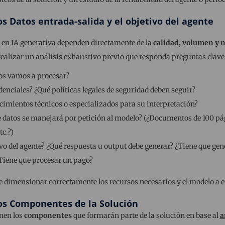
los Datos entrada-salida y el objetivo del agente
 en IA generativa dependen directamente de la
calidad, volumen y n
l realizar un análisis exhaustivo previo que responda preguntas clav
os vamos a procesar?
denciales? ¿Qué políticas legales de seguridad deben seguir?
imientos técnicos o especializados para su interpretación?
datos se manejará por petición al modelo? (¿Documentos de 100 pág
tc.?)
tivo del agente? ¿Qué respuesta u output debe generar? ¿Tiene que ge
Tiene que procesar un pago?
e dimensionar correctamente los recursos necesarios y el modelo a 
 los Componentes de la Solución
inen los
componentes
que formarán parte de la solución en base al
a