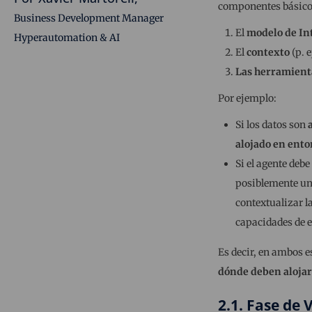
componentes básico
Business Development Manager
El
modelo de Int
Hyperautomation & AI
El
contexto
(p. e
Las herramien
Por ejemplo:
Si los datos son
alojado en ento
Si el agente deb
posiblemente u
contextualizar l
capacidades de e
Es decir, en ambos e
dónde deben alojar
2.1. Fase de 