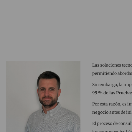
Las soluciones tecn
permitiendo abordar
Sin embargo, la im
95 % de las Prueba
Por esta razón, es i
negocio
antes de ini
El proceso de consult
los componentes bási