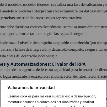
o el modelo o modelos idóneos, se realiza una fase de validación y e
 modelo o modelos interpretan correctamente los datos y cumple 
e
pruebas controladas sobre casos representativos
.
gente debe clasificar correos electrónicos, se revisa manualmente u
os categoriza correctamente según las reglas de negocio.
o alcanza el nivel de
desempeño aceptable establecido
(por ejempl
avanzar a la fase de integración y desarrollo completo, asegurando q
ta antes del desarrollo y despliegue.
nes y Automatizaciones: El valor del RPA
entajas de los
agentes de IA
es su capacidad para
interactuar dire
 lo logra mediante la extracción o modificación de información haci
 BBDDs, etc.) o con otras tecnologías empleadas para la automatiza
Valoramos tu privacidad
tomation).
Usamos cookies para mejorar su experiencia de navegación,
ando la integración no está disponible por otros métodos o no nos ofr
mostrarle anuncios o contenidos personalizados y analizar