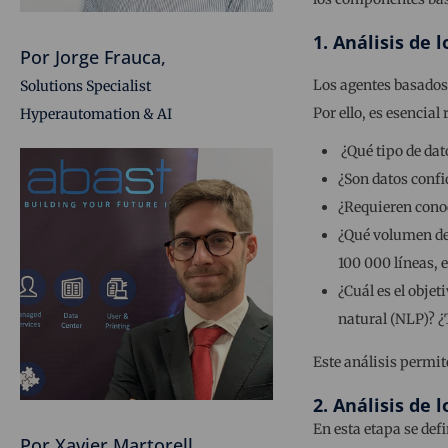
1. Análisis de 
Por Jorge Frauca,
Los agentes basados
Solutions Specialist
Por ello, es esencia
Hyperautomation & AI
¿Qué tipo de dat
¿Son datos confi
¿Requieren conoc
¿Qué volumen de 
100 000 líneas, e
¿Cuál es el obje
natural (NLP)? ¿
Este análisis permit
2. Análisis de
En esta etapa se def
Por Xavier Martorell,