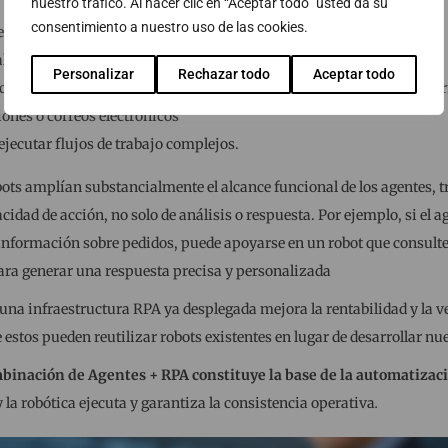
nuestro tráfico. Al hacer clic en “Aceptar todo” usted da su
consentimiento a nuestro uso de las cookies.
en las aplicaciones (p. ej. ERP o CRM),
alizar información,
Personalizar
Rechazar todo
Aceptar todo
ciones repetitivas (ideal para gestión de grandes volúmenes de inf
iones o correos electrónicos
jecutar flujos de trabajo complejos.
obots amplían substancialmente el alcance funcional de los agentes
dad de acción, no solo de análisis o respuesta. Por ejemplo, si el a
 información sobre pedidos, puede apoyarse en un robot que consulte e
ara generar una respuesta precisa y personalizada
una infraestructura RPA ya desplegada mejora la rentabilidad y la 
e estos pueden reutilizar robots existentes en lugar de desarrollar nu
mbinación de Agentes + RPA constituye la base de la automatizac
y la robótica ejecuta y garantiza la consistencia operativa
.