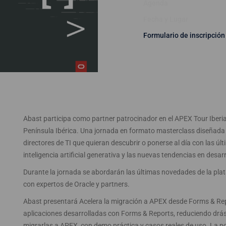
Agenda
Fecha y Lugar
Formulario de inscripción
Abast participa como partner patrocinador en el APEX Tour Iberia
Península Ibérica. Una jornada en formato masterclass diseñada p
directores de TI que quieran descubrir o ponerse al día con las 
inteligencia artificial generativa y las nuevas tendencias en desar
Durante la jornada se abordarán las últimas novedades de la plat
con expertos de Oracle y partners.
Abast presentará Acelera la migración a APEX desde Forms & Repo
aplicaciones desarrolladas con Forms & Reports, reduciendo drás
migrarlas a APEX, con demo práctica y casos reales de uso. La p