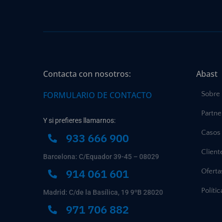
Contacta con nosotros:
Abast
FORMULARIO DE CONTACTO
Sobre
Partne
Y si prefieres llamarnos:
Casos 
933 666 900
Client
Barcelona: C/Equador 39-45 – 08029
914 061 601
Ofert
Políti
Madrid: C/de la Basílica, 19 9ºB 28020
971 706 882