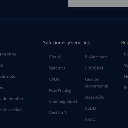
Soluciones y servicios
Re
 nosotros
E
Cloud
BI/Analitycs
rs
W
Sistemas
ERP/CRM
de éxito
No
CPDs
Gestión
Documental
es
B
PCs/Printing
Desarrollo
as de empleo
Ciberseguridad
BBDD
ca de calidad
Gestión TI
SSGG