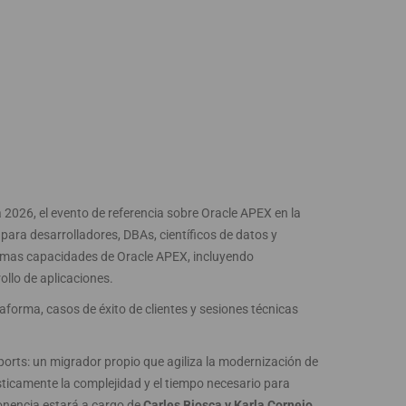
 2026, el evento de referencia sobre Oracle APEX en la
ara desarrolladores, DBAs, científicos de datos y
últimas capacidades de Oracle APEX, incluyendo
rollo de aplicaciones.
aforma, casos de éxito de clientes y sesiones técnicas
rts: un migrador propio que agiliza la modernización de
ticamente la complejidad y el tiempo necesario para
onencia estará a cargo de
Carles Biosca y Karla Cornejo
.