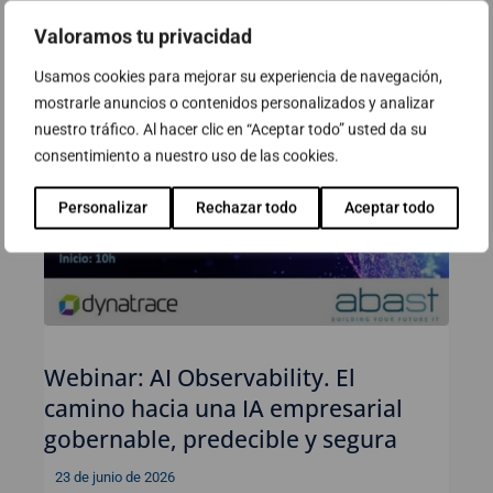
Ver
Valoramos tu privacidad
Usamos cookies para mejorar su experiencia de navegación,
mostrarle anuncios o contenidos personalizados y analizar
nuestro tráfico. Al hacer clic en “Aceptar todo” usted da su
consentimiento a nuestro uso de las cookies.
Personalizar
Rechazar todo
Aceptar todo
Webinar: AI Observability. El
camino hacia una IA empresarial
gobernable, predecible y segura
23 de junio de 2026