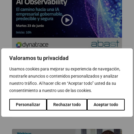
Valoramos tu privacidad
Webinar: AI Observability. El
Usamos cookies para mejorar su experiencia de navegación,
camino hacia una IA empresarial
mostrarle anuncios o contenidos personalizados y analizar
gobernable, predecible y segura
nuestro tráfico. Al hacer clic en “Aceptar todo” usted da su
consentimiento a nuestro uso de las cookies.
23 de junio de 2026
Personalizar
Rechazar todo
Aceptar todo
Ver