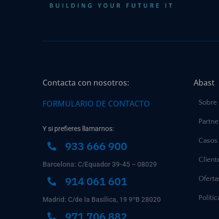
Contacta con nosotros:
Abast
FORMULARIO DE CONTACTO
Sobre
Partne
Y si prefieres llamarnos:
Casos 
933 666 900
Client
Barcelona: C/Equador 39-45 – 08029
914 061 601
Ofert
Políti
Madrid: C/de la Basílica, 19 9ºB 28020
971 706 882