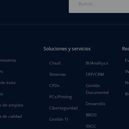
Soluciones y servicios
Re
 nosotros
E
Cloud
BI/Analitycs
rs
W
Sistemas
ERP/CRM
de éxito
No
CPDs
Gestión
Documental
es
B
PCs/Printing
Desarrollo
as de empleo
Ciberseguridad
BBDD
ca de calidad
Gestión TI
SSGG