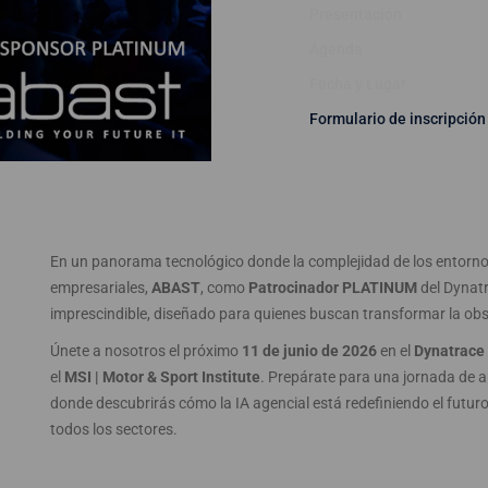
Presentación
Agenda
Fecha y Lugar
Formulario de inscripción
En un panorama tecnológico donde la complejidad de los entornos
empresariales,
ABAST
, como
Patrocinador PLATINUM
del Dynatr
imprescindible, diseñado para quienes buscan transformar la obse
Únete a nosotros el próximo
11 de junio de 2026
en el
Dynatrace
el
MSI | Motor & Sport Institute
. Prepárate para una jornada de ap
donde descubrirás cómo la IA agencial está redefiniendo el futuro
todos los sectores.