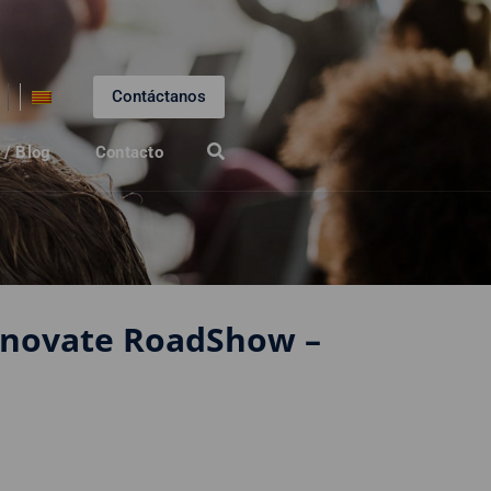
Contáctanos
 / Blog
Contacto
nnovate RoadShow –