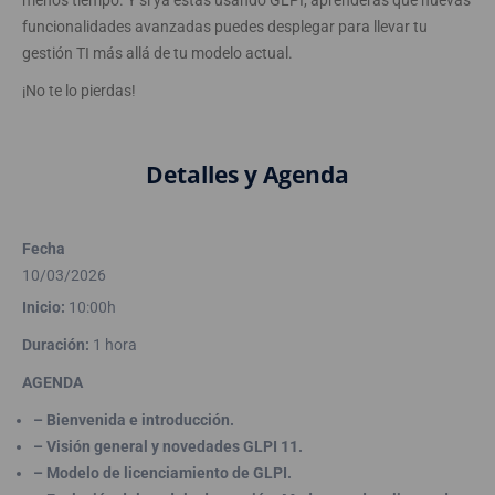
menos tiempo. Y si ya estás usando GLPI, aprenderás qué nuevas
funcionalidades avanzadas puedes desplegar para llevar tu
gestión TI más allá de tu modelo actual.
¡No te lo pierdas!
Detalles y Agenda
Fecha
10/03/2026
Inicio:
10:00h
Duración:
1 hora
AGENDA
– Bienvenida e introducción.
– Visión general y novedades GLPI 11.
– Modelo de licenciamiento de GLPI.