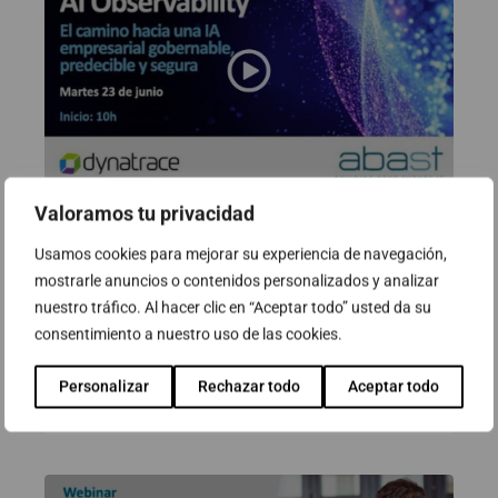
Valoramos tu privacidad
Webinar: AI Observability. El
Usamos cookies para mejorar su experiencia de navegación,
camino hacia una IA empresarial
mostrarle anuncios o contenidos personalizados y analizar
gobernable, predecible y segura
nuestro tráfico. Al hacer clic en “Aceptar todo” usted da su
consentimiento a nuestro uso de las cookies.
23 de junio de 2026
Personalizar
Rechazar todo
Aceptar todo
Ver