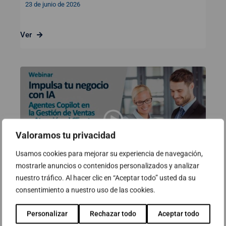
23 de junio de 2026
Ver
Valoramos tu privacidad
Usamos cookies para mejorar su experiencia de navegación,
mostrarle anuncios o contenidos personalizados y analizar
nuestro tráfico. Al hacer clic en “Aceptar todo” usted da su
consentimiento a nuestro uso de las cookies.
Webinar: Impulsa tu negocio con
IA – Agentes Copilot en la Gestión
Personalizar
Rechazar todo
Aceptar todo
de Ventas y Atención al cliente