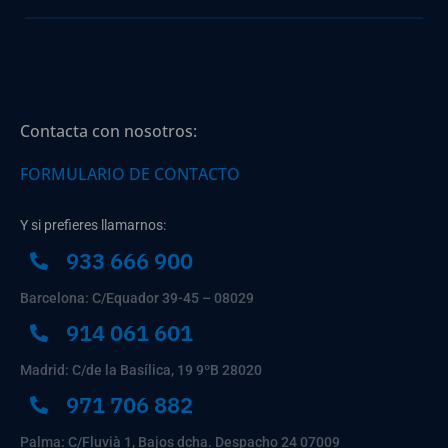
Contacta con nosotros:
FORMULARIO DE CONTACTO
Y si prefieres llamarnos:
933 666 900
Barcelona: C/Equador 39-45 – 08029
914 061 601
Madrid: C/de la Basílica, 19 9ºB 28020
971 706 882
Palma: C/Fluvià 1, Bajos dcha. Despacho 24 07009