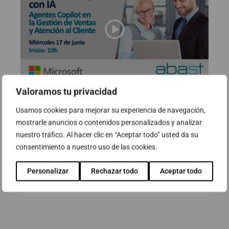
Valoramos tu privacidad
Webinar: Impulsa tu negocio con
Usamos cookies para mejorar su experiencia de navegación,
IA – Agentes Copilot en la Gestión
mostrarle anuncios o contenidos personalizados y analizar
de Ventas y Atención al cliente
nuestro tráfico. Al hacer clic en “Aceptar todo” usted da su
consentimiento a nuestro uso de las cookies.
17 de junio de 2026
Personalizar
Rechazar todo
Aceptar todo
Ver