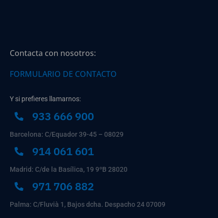
Contacta con nosotros:
FORMULARIO DE CONTACTO
Y si prefieres llamarnos:
933 666 900
Barcelona: C/Equador 39-45 – 08029
914 061 601
Madrid: C/de la Basílica, 19 9ºB 28020
971 706 882
Palma: C/Fluvià 1, Bajos dcha. Despacho 24 07009