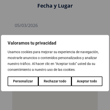
Fecha y Lugar
05/03/2026
Estadio Riyadh Air Metropolitano,
Valoramos tu privacidad
Madrid
Av. de Luis Aragonés, 4, San Blas-Canillejas, 28022
Usamos cookies para mejorar su experiencia de navegación,
Madrid
mostrarle anuncios o contenidos personalizados y analizar
nuestro tráfico. Al hacer clic en “Aceptar todo” usted da su
consentimiento a nuestro uso de las cookies.
Personalizar
Rechazar todo
Aceptar todo