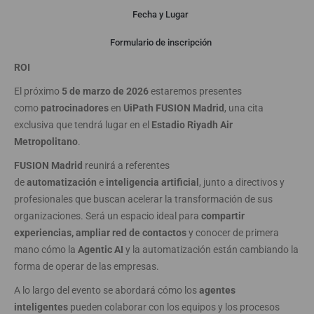
Descripción
Fecha y Lugar
Formulario de inscripción
ABAST patrocina UiPath FUSION Madrid 2026: Agentic AI Meets
ROI
El próximo
5 de marzo de 2026
estaremos presentes
como
patrocinadores
en
UiPath FUSION Madrid
, una cita
exclusiva que tendrá lugar en el
Estadio Riyadh Air
Metropolitano
.
FUSION Madrid
reunirá a referentes
de
automatización
e
inteligencia artificial
, junto a directivos y
profesionales que buscan acelerar la transformación de sus
organizaciones. Será un espacio ideal para
compartir
experiencias, ampliar red de contactos
y conocer de primera
mano cómo la
Agentic AI
y la automatización están cambiando la
forma de operar de las empresas.
A lo largo del evento se abordará cómo los
agentes
inteligentes
pueden colaborar con los equipos y los procesos