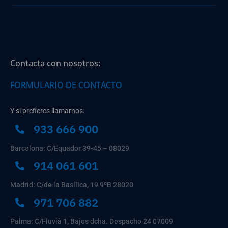
Contacta con nosotros:
FORMULARIO DE CONTACTO
Y si prefieres llamarnos:
933 666 900
Barcelona: C/Equador 39-45 – 08029
914 061 601
Madrid: C/de la Basílica, 19 9ºB 28020
971 706 882
Palma: C/Fluvià 1, Bajos dcha. Despacho 24 07009