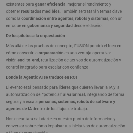
existentes para
ganar eficiencia
, mejorar el rendimiento y
obtener
resultados medibles
. También se tratarán temas clave
como la
coordinación entre agentes, robots y sistemas
, con un
enfoque en
gobernanza y seguridad
desde el diseño.
De los pilotos a la orquestación
Más allá de las pruebas de concepto, FUSION pondrá el foco en
cómo convertir la
orquestación
en una ventaja operativa:
visión
end-to-end
, reutilización de activos de automatización y
control integrado para escalar con confianza.
Donde la Agentic AI se traduce en ROI
El evento está pensado para líderes que quieren llevar la IA y la
automatización del “potencial” al
valor real
, integrando de forma
segura y a escala
personas, sistemas, robots de software y
agentes de IA
dentro de los flujos de trabajo.
Nos encantará saludarte en nuestro punto de información y
conversar sobre cómo impulsar tus iniciativas de automatización