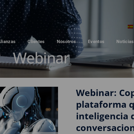
Alianzas
Clientes
Nosotros
Eventos
Noticias
Webinar
Webinar: Cop
plataforma q
inteligencia 
conversacio