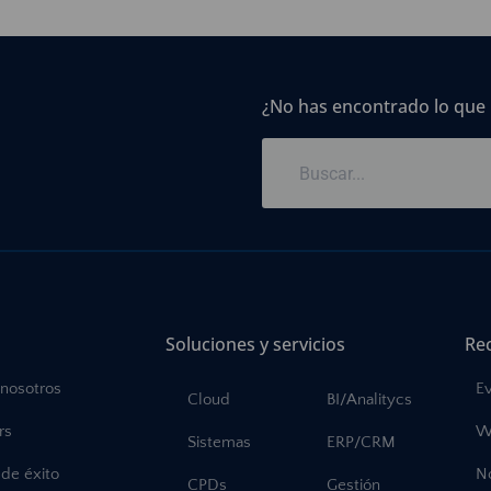
¿No has encontrado lo que
Soluciones y servicios
Re
 nosotros
E
Cloud
BI/Analitycs
rs
W
Sistemas
ERP/CRM
de éxito
No
CPDs
Gestión