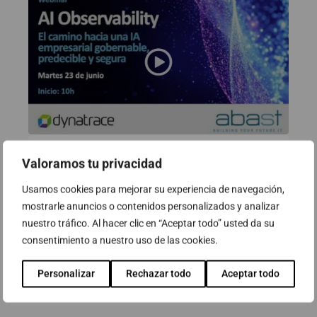
Valoramos tu privacidad
Webinar: AI Observability. El
camino hacia una IA empresarial
Usamos cookies para mejorar su experiencia de navegación,
gobernable, predecible y segura
mostrarle anuncios o contenidos personalizados y analizar
nuestro tráfico. Al hacer clic en “Aceptar todo” usted da su
23 de junio de 2026
consentimiento a nuestro uso de las cookies.
Personalizar
Rechazar todo
Aceptar todo
Ver