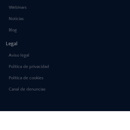
Webinars
Noticias
Blog
Legal
Aviso legal
Política de privacidad
Política de cookies
Canal de denuncias
©2025 – Abast, Todos los derechos reservados
Desarrollo:
INTERDIGITAL.es