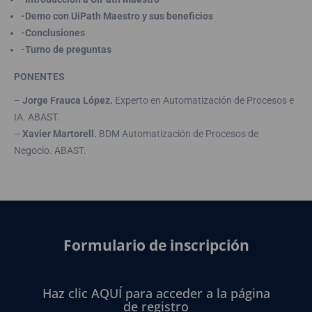
-Demo con UiPath Maestro y sus beneficios
-Conclusiones
-Turno de preguntas
PONENTES
–
Jorge Frauca López.
Experto en Automatización de Procesos e
IA. ABAST.
–
Xavier Martorell.
BDM Automatización de Procesos de
Negocio. ABAST.
Formulario de inscripción
Haz clic AQUÍ para acceder a la página
de registro