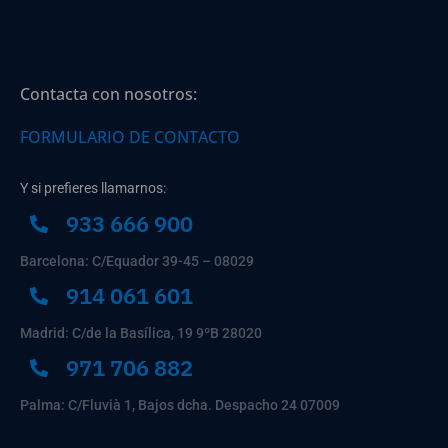
Contacta con nosotros:
FORMULARIO DE CONTACTO
Y si prefieres llamarnos:
933 666 900
Barcelona: C/Equador 39-45 – 08029
914 061 601
Madrid: C/de la Basílica, 19 9ºB 28020
971 706 882
Palma: C/Fluvià 1, Bajos dcha. Despacho 24 07009