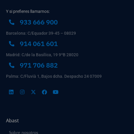
Y si prefieres llamarnos:
933 666 900
Barcelona: C/Equador 39-45 – 08029
914 061 601
Madrid: C/de la Basílica, 19 9ºB 28020
971 706 882
Palma: C/Fluvià 1, Bajos dcha. Despacho 24 07009
Abast
Sobre nosotros