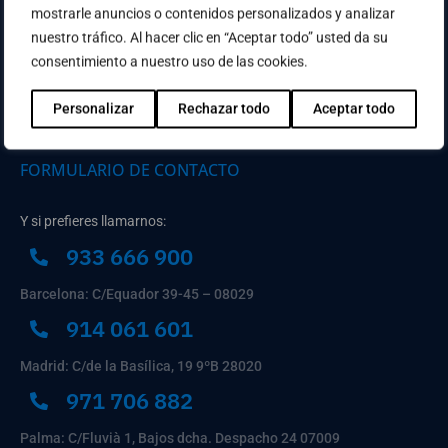
mostrarle anuncios o contenidos personalizados y analizar
nuestro tráfico. Al hacer clic en “Aceptar todo” usted da su
consentimiento a nuestro uso de las cookies.
Personalizar
Rechazar todo
Aceptar todo
Contacta con nosotros:
FORMULARIO DE CONTACTO
Y si prefieres llamarnos:
933 666 900
Barcelona: C/Equador 39-45 – 08029
914 061 601
Madrid: C/de la Basílica, 19 9ºB 28020
971 706 882
Palma: C/Fluvià 1, Bajos dcha. Despacho 24 07009