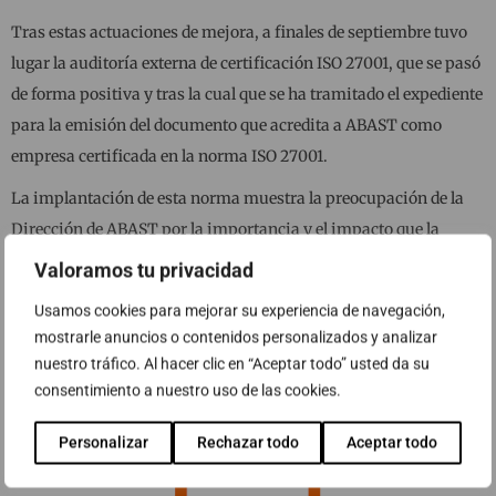
Tras estas actuaciones de mejora, a finales de septiembre tuvo
lugar la auditoría externa de certificación ISO 27001, que se pasó
de forma positiva y tras la cual que se ha tramitado el expediente
para la emisión del documento que acredita a ABAST como
empresa certificada en la norma ISO 27001.
La implantación de esta norma muestra la preocupación de la
Dirección de ABAST por la importancia y el impacto que la
Seguridad tiene en nuestra organización en todos sus ámbitos,
Valoramos tu privacidad
internos y de negocio.
Usamos cookies para mejorar su experiencia de navegación,
mostrarle anuncios o contenidos personalizados y analizar
nuestro tráfico. Al hacer clic en “Aceptar todo” usted da su
consentimiento a nuestro uso de las cookies.
Personalizar
Rechazar todo
Aceptar todo