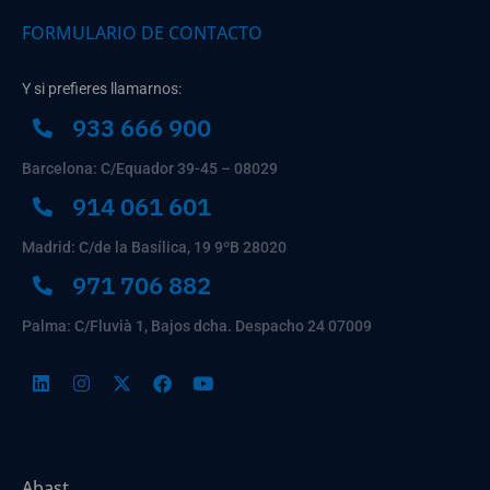
FORMULARIO DE CONTACTO
Y si prefieres llamarnos:
933 666 900
Barcelona: C/Equador 39-45 – 08029
914 061 601
Madrid: C/de la Basílica, 19 9ºB 28020
971 706 882
Palma: C/Fluvià 1, Bajos dcha. Despacho 24 07009
Abast