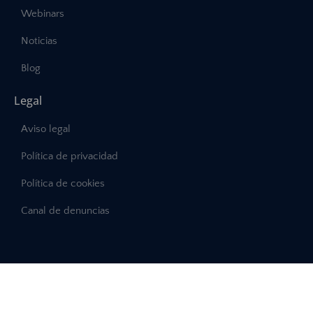
Webinars
Noticias
Blog
Legal
Aviso legal
Política de privacidad
Política de cookies
Canal de denuncias
©2025 – Abast, Todos los derechos reservados
Desarrollo:
INTERDIGITAL.es