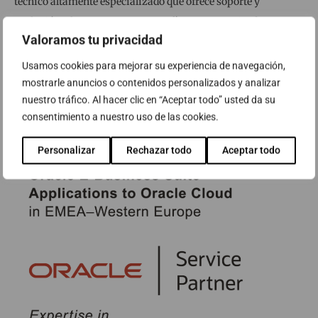
técnico altamente especializado que ofrece soporte y
evolución a las empresas que confían en esta suite de
Valoramos tu privacidad
aplicaciones empresariales.
Usamos cookies para mejorar su experiencia de navegación,
mostrarle anuncios o contenidos personalizados y analizar
nuestro tráfico. Al hacer clic en “Aceptar todo” usted da su
consentimiento a nuestro uso de las cookies.
Personalizar
Rechazar todo
Aceptar todo