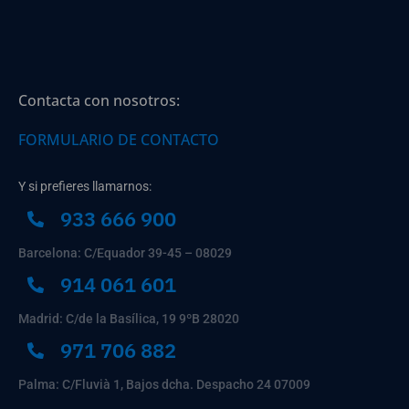
Contacta con nosotros:
FORMULARIO DE CONTACTO
Y si prefieres llamarnos:
933 666 900
Barcelona: C/Equador 39-45 – 08029
914 061 601
Madrid: C/de la Basílica, 19 9ºB 28020
971 706 882
Palma: C/Fluvià 1, Bajos dcha. Despacho 24 07009