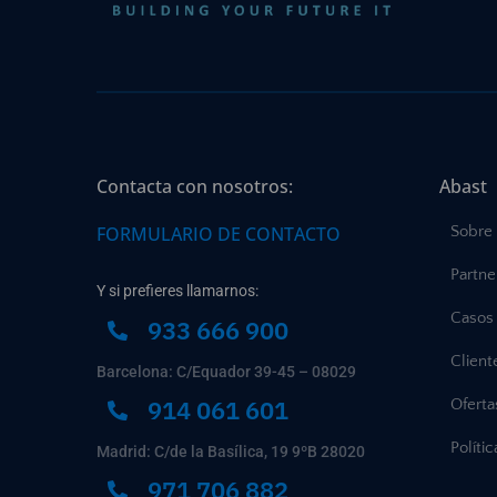
Contacta con nosotros:
Abast
FORMULARIO DE CONTACTO
Sobre
Partne
Y si prefieres llamarnos:
Casos 
933 666 900
Client
Barcelona: C/Equador 39-45 – 08029
914 061 601
Ofert
Políti
Madrid: C/de la Basílica, 19 9ºB 28020
971 706 882