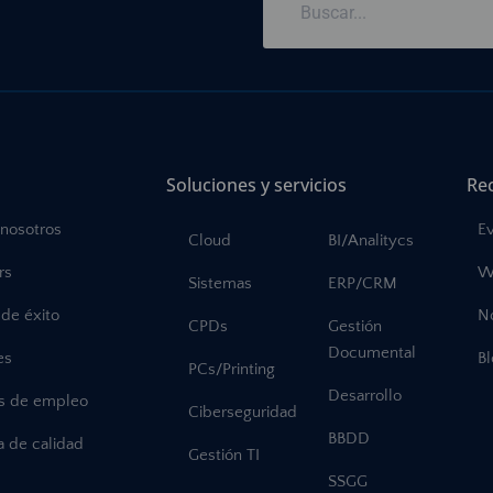
Soluciones y servicios
Re
 nosotros
E
Cloud
BI/Analitycs
rs
W
Sistemas
ERP/CRM
de éxito
No
CPDs
Gestión
Documental
es
B
PCs/Printing
Desarrollo
as de empleo
Ciberseguridad
BBDD
ca de calidad
Gestión TI
SSGG