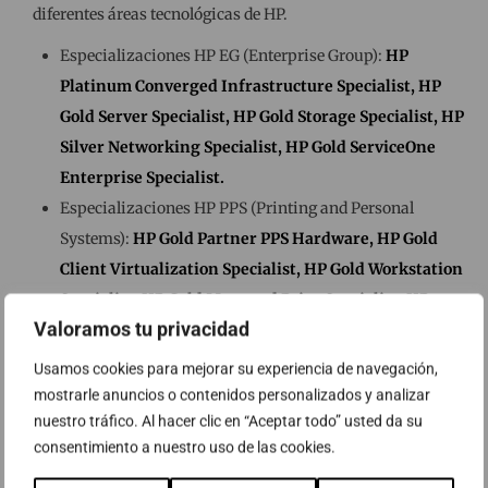
diferentes áreas tecnológicas de HP.
Especializaciones HP EG (Enterprise Group):
HP
Platinum Converged Infrastructure Specialist, HP
Gold Server Specialist, HP Gold Storage Specialist, HP
Silver Networking Specialist, HP Gold ServiceOne
Enterprise Specialist.
Especializaciones HP PPS (Printing and Personal
Systems):
HP Gold Partner PPS Hardware, HP Gold
Client Virtualization Specialist, HP Gold Workstation
Specialist, HP Gold Managed Print Specialist, HP
Valoramos tu privacidad
Gold ServiceOne Printing and Computing Specialist
.
Especializaciones HP Software:
HP Silver IT
Usamos cookies para mejorar su experiencia de navegación,
Management Specialist
mostrarle anuncios o contenidos personalizados y analizar
nuestro tráfico. Al hacer clic en “Aceptar todo” usted da su
Estas especializaciones son un reconocimiento a las
consentimiento a nuestro uso de las cookies.
numerosas certificaciones técnicas y comerciales obtenidas