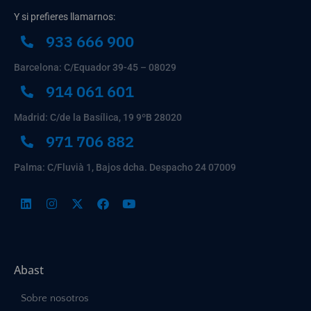
Y si prefieres llamarnos:
933 666 900
Barcelona: C/Equador 39-45 – 08029
914 061 601
Madrid: C/de la Basílica, 19 9ºB 28020
971 706 882
Palma: C/Fluvià 1, Bajos dcha. Despacho 24 07009
Abast
Sobre nosotros