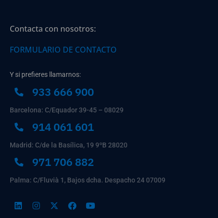
Contacta con nosotros:
FORMULARIO DE CONTACTO
Y si prefieres llamarnos:
933 666 900
Barcelona: C/Equador 39-45 – 08029
914 061 601
Madrid: C/de la Basílica, 19 9ºB 28020
971 706 882
Palma: C/Fluvià 1, Bajos dcha. Despacho 24 07009