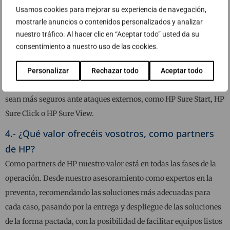
o HP ProBook 650 o HP ProBook 440, que están diseñados para
Usamos cookies para mejorar su experiencia de navegación,
entornos de teletrabajo y movilidad.
mostrarle anuncios o contenidos personalizados y analizar
nuestro tráfico. Al hacer clic en “Aceptar todo” usted da su
El tener tanta diversidad de gama de producto, nos permite llegar
consentimiento a nuestro uso de las cookies.
a las necesidades de cada usuario con el equipo más acorde a sus
necesidades. Y a nivel de la seguridad de los equipos, la
Personalizar
Rechazar todo
Aceptar todo
incorporación de herramientas que hacen que los dispositivos
sean más seguros ante ataques externos, como HP Sure Start, HP
Sure Click o HP Sure View.
4.- ¿Qué valor ofrecéis vosotros, como partners
de HP?
Como partners de HP nuestro valor está en todas las fases de la
operación. Desde nuestro asesoramiento como expertos en la
preventa, recomendando las soluciones más adecuadas para
cada caso, pasando por la entrega y despliegue de las soluciones
de la forma pactada, con la posibilidad de facilitar equipos listos