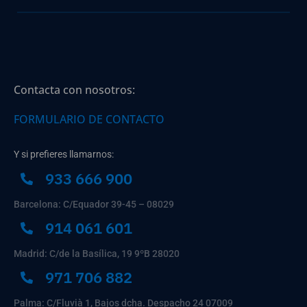
Contacta con nosotros:
FORMULARIO DE CONTACTO
Y si prefieres llamarnos:
933 666 900
Barcelona: C/Equador 39-45 – 08029
914 061 601
Madrid: C/de la Basílica, 19 9ºB 28020
971 706 882
Palma: C/Fluvià 1, Bajos dcha. Despacho 24 07009