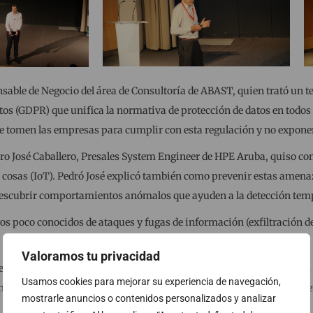
onsable de Negocio del área de Consultoría de ABAST, quien trató un
s (GDPR) que unifica la normativa de protección de datos en todos lo
ue tomen las empresas para cumplir con esta regulación y no expone
Pedro José Caballero, Presales System Engineer de HPE Aruba, quiso con
as cosas (IoT). Pedró José explicó también como prevenir estas amena
e descubrir comportamientos anómalos que ayuden a la detección temp
gos poco conocidos de ataques y fugas de información (exfiltración d
Valoramos tu privacidad
 Seguridad y Comunicaciones de ABAST, presentó ABAST ProSOC, los 
Usamos cookies para mejorar su experiencia de navegación,
Proficio. José hizo también u resumen de toda la oferta de ABAST en
mostrarle anuncios o contenidos personalizados y analizar