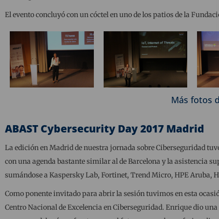
El evento concluyó con un cóctel en uno de los patios de la Fundac
Más fotos 
ABAST Cybersecurity Day 2017 Madrid
La edición en Madrid de nuestra jornada sobre Ciberseguridad tuvo
con una agenda bastante similar al de Barcelona y la asistencia s
sumándose a Kaspersky Lab, Fortinet, Trend Micro, HPE Aruba, HP 
Como ponente invitado para abrir la sesión tuvimos en esta ocasión
Centro Nacional de Excelencia en Ciberseguridad. Enrique dio una i