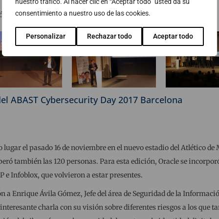
nuestro tráfico. Al hacer clic en “Aceptar todo” usted da su
consentimiento a nuestro uso de las cookies.
ió Miró, con espectaculares vistas de Barcelona.
Personalizar
Rechazar todo
Aceptar todo
del ABAST Cybersecurity Day 2017 Barcelona
 lugar el pasado 16 de noviembre en el nuevo estadio del Atlético d
uperó también las 120 personas. Para esta edición, Oracle se incorpo
e Infoblox, que volvieron a estar presentes.
 a Enrique Ávila Gómez, Jefe del área de Seguridad de la Información
nteresante charla con su visión sobre diferentes riesgos a los que 