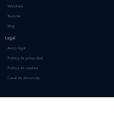
Webinars
Noticias
Blog
Legal
Aviso legal
Política de privacidad
Política de cookies
Canal de denuncias
©2025 – Abast, Todos los derechos reservados
Desarrollo:
INTERDIGITAL.es