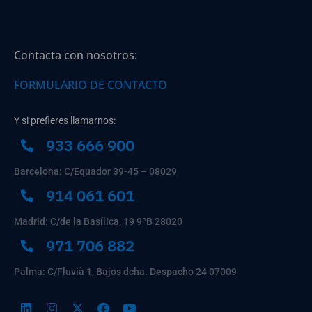
Contacta con nosotros:
FORMULARIO DE CONTACTO
Y si prefieres llamarnos:
933 666 900
Barcelona: C/Equador 39-45 – 08029
914 061 601
Madrid: C/de la Basílica, 19 9ºB 28020
971 706 882
Palma: C/Fluvià 1, Bajos dcha. Despacho 24 07009