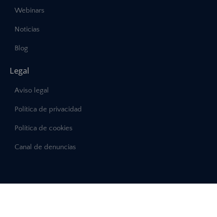
Webinars
Noticias
Blog
Legal
Aviso legal
Política de privacidad
Política de cookies
Canal de denuncias
©2025 – Abast, Todos los derechos reservados
Desarrollo:
INTERDIGITAL.es