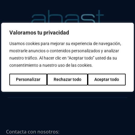
Valoramos tu privacidad
Usamos cookies para mejorar su experiencia de navegación,
¿No has encontrado lo que buscabas? Usa el
mostrarle anuncios o contenidos personalizados y analizar
buscador
nuestro tráfico. Al hacer clic en “Aceptar todo” usted da su
consentimiento a nuestro uso de las cookies.
Personalizar
Rechazar todo
Aceptar todo
Contacta con nosotros: