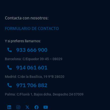
Contacta con nosotros:
FORMULARIO DE CONTACTO
Y si prefieres llamarnos:
933 666 900
Barcelona: C/Equador 39-45 – 08029
914 061 601
Madrid: C/de la Basílica, 19 9ºB 28020
971 706 882
Palma: C/Fluvià 1, Bajos dcha. Despacho 24 07009