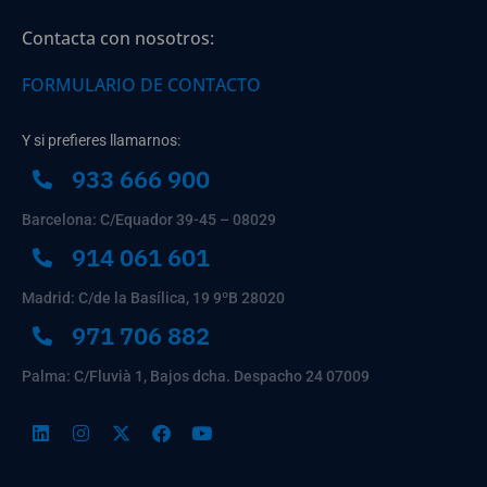
Contacta con nosotros:
FORMULARIO DE CONTACTO
Y si prefieres llamarnos:
933 666 900
Barcelona: C/Equador 39-45 – 08029
914 061 601
Madrid: C/de la Basílica, 19 9ºB 28020
971 706 882
Palma: C/Fluvià 1, Bajos dcha. Despacho 24 07009