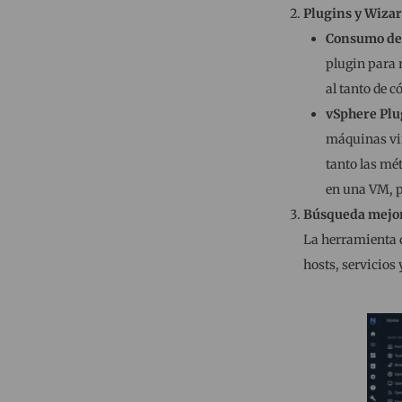
Plugins y Wiza
Consumo de 
plugin para 
al tanto de 
vSphere Plu
máquinas vir
tanto las mé
en una VM, p
Búsqueda mejo
La herramienta d
hosts, servicios 