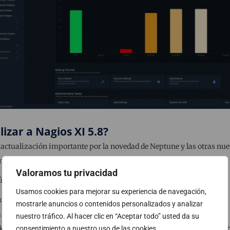
izar a Nagios XI 5.8?
 actualización importante por la novedad de Neptune y las otras nu
más eficiente y amigable. Te recomendamos que la pruebes.
Valoramos tu privacidad
 última versión sigue estos pasos:
Usamos cookies para mejorar su experiencia de navegación,
os XI.
mostrarle anuncios o contenidos personalizados y analizar
 > System Information > Check for Updates.
nuestro tráfico. Al hacer clic en “Aceptar todo” usted da su
k for Updates Now
para verificar si hay una nueva versión disponib
consentimiento a nuestro uso de las cookies.