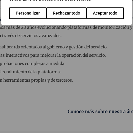
tualización, simplemente selecciona
Upgrade to Latest Version.
Personalizar
Rechazar todo
Aceptar todo
a sacarle el máximo partido a tu platafor
os más de 20 años evolucionando plataformas de monitorización y
 través de servicios avanzados.
shboards orientados al gobierno y gestión del servicio.
s interactivos para mejorar la operación del servicio.
probaciones complejas a medida.
 rendimiento de la plataforma.
n herramientas propias y de terceros.
Conoce más sobre nuestra áre