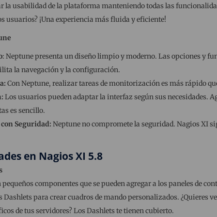
r la usabilidad de la plataforma manteniendo todas las funcionalid
los usuarios? ¡Una experiencia más fluida y eficiente!
une
o
: Neptune presenta un diseño limpio y moderno. Las opciones y f
cilita la navegación y la configuración.
a:
Con Neptune, realizar tareas de monitorización es más rápido qu
:
Los usuarios pueden adaptar la interfaz según sus necesidades. Ag
as es sencillo.
 con Seguridad:
Neptune no compromete la seguridad. Nagios XI sig
des en Nagios XI 5.8
s
 pequeños componentes que se pueden agregar a los paneles de contr
 Dashlets para crear cuadros de mando personalizados. ¿Quieres ver 
icos de tus servidores? Los Dashlets te tienen cubierto.