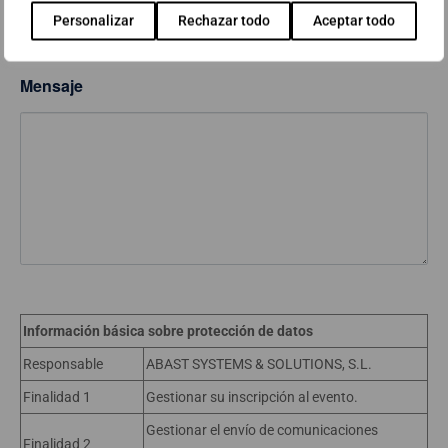
—Por favor, elige una opción—
Personalizar
Rechazar todo
Aceptar todo
Mensaje
Información básica sobre protección de datos
Responsable
ABAST SYSTEMS & SOLUTIONS, S.L.
Finalidad 1
Gestionar su inscripción al evento.
Gestionar el envío de comunicaciones
Finalidad 2