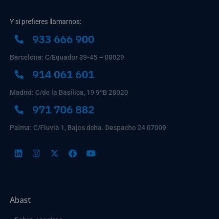
Y si prefieres llamarnos:
933 666 900
Barcelona: C/Equador 39-45 – 08029
914 061 601
Madrid: C/de la Basílica, 19 9ºB 28020
971 706 882
Palma: C/Fluvià 1, Bajos dcha. Despacho 24 07009
Abast