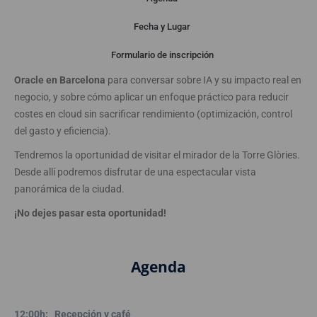
Presentación
Fecha y Lugar
Formulario de inscripción
Te invitamos el
15 de abril
a un encuentro en las oficinas de
Oracle en Barcelona
para conversar sobre IA y su impacto real en
negocio, y sobre cómo aplicar un enfoque práctico para reducir
costes en cloud sin sacrificar rendimiento (optimización, control
del gasto y eficiencia).
Tendremos la oportunidad de visitar el mirador de la Torre Glòries.
Desde allí podremos disfrutar de una espectacular vista
panorámica de la ciudad.
¡No dejes pasar esta oportunidad!
Agenda
12:00h: Recepción y café