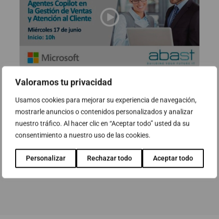
Valoramos tu privacidad
Webinar: Impulsa tu negocio con
Usamos cookies para mejorar su experiencia de navegación,
IA – Agentes Copilot en la Gestión
mostrarle anuncios o contenidos personalizados y analizar
de Ventas y Atención al cliente
nuestro tráfico. Al hacer clic en “Aceptar todo” usted da su
17 de junio de 2026
consentimiento a nuestro uso de las cookies.
Personalizar
Rechazar todo
Aceptar todo
Ver