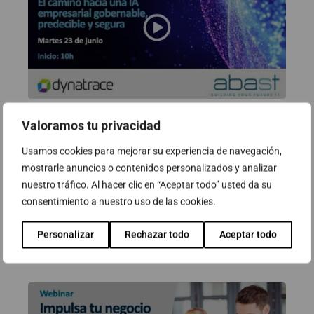
Valoramos tu privacidad
Webinar: AI Observability. El
camino hacia una IA empresarial
Usamos cookies para mejorar su experiencia de navegación,
gobernable, predecible y segura
mostrarle anuncios o contenidos personalizados y analizar
nuestro tráfico. Al hacer clic en “Aceptar todo” usted da su
23 de junio de 2026
consentimiento a nuestro uso de las cookies.
Personalizar
Rechazar todo
Aceptar todo
Ver