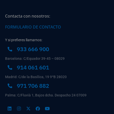
Contacta con nosotros:
FORMULARIO DE CONTACTO
Y si prefieres llamarnos:
933 666 900
Barcelona: C/Equador 39-45 – 08029
914 061 601
Madrid: C/de la Basílica, 19 9ºB 28020
971 706 882
Palma: C/Fluvià 1, Bajos dcha. Despacho 24 07009