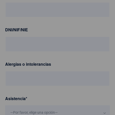
DNI/NIF/NIE
Alergias o intolerancias
Asistencia
*
—Por favor, elige una opción—