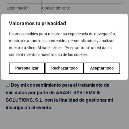
Legitimación
Consentimiento
Acceder, rectificar y suprimir sus datos, así
Valoramos tu privacidad
Derechos
como, el resto de derechos que se explican en
la información adicional.
Usamos cookies para mejorar su experiencia de navegación,
mostrarle anuncios o contenidos personalizados y analizar
Puede consultar la información adicional y
nuestro tráfico. Al hacer clic en “Aceptar todo” usted da su
detallada sobre Protección de Datos en
consentimiento a nuestro uso de las cookies.
Información
nuestra página web:
Adicional
https://www.abast.es/condiciones-de-
Personalizar
Rechazar todo
Aceptar todo
privacidad/
Doy mi consentimiento para el tratamiento de
mis datos por parte de ABAST SYSTEMS &
SOLUTIONS, S.L. con la finalidad de gestionar mi
inscripción al evento.