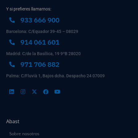
Y si prefieres llamarnos:
933 666 900
Barcelona: C/Equador 39-45 – 08029
914 061 601
Madrid: C/de la Basílica, 19 9ºB 28020
971 706 882
Palma: C/Fluvià 1, Bajos dcha. Despacho 24 07009
Abast
Sobre nosotros