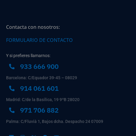
Contacta con nosotros:
FORMULARIO DE CONTACTO
Y si prefieres llamarnos:
933 666 900
Barcelona: C/Equador 39-45 – 08029
914 061 601
Madrid: C/de la Basílica, 19 9ºB 28020
971 706 882
Palma: C/Fluvià 1, Bajos dcha. Despacho 24 07009