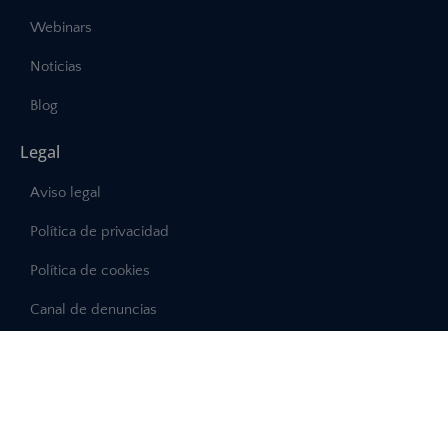
Webinars
Noticias
Blog
Legal
Aviso legal
Política de privacidad
Política de cookies
Canal de denuncias
©2025 – Abast, Todos los derechos reservados
Desarrollo:
INTERDIGITAL.es