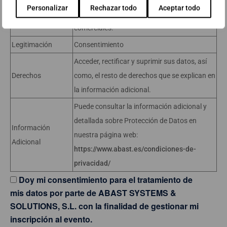
Personalizar
Rechazar todo
Aceptar todo
Gestionar el envío de comunicaciones
Finalidad 2
comerciales.
Legitimación
Consentimiento
Acceder, rectificar y suprimir sus datos, así
Derechos
como, el resto de derechos que se explican en
la información adicional.
Puede consultar la información adicional y
detallada sobre Protección de Datos en
Información
nuestra página web:
Adicional
https://www.abast.es/condiciones-de-
privacidad/
Doy mi consentimiento para el tratamiento de
mis datos por parte de ABAST SYSTEMS &
SOLUTIONS, S.L. con la finalidad de gestionar mi
inscripción al evento.