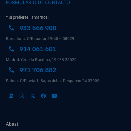
FORMULARIO DE CONTACTO
Y si prefieres llamarnos:
933 666 900
Barcelona: C/Equador 39-45 – 08029
914 061 601
Madrid: C/de la Basílica, 19 9ºB 28020
971 706 882
Palma: C/Fluvià 1, Bajos dcha. Despacho 24 07009
Abast