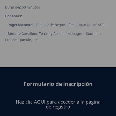
Duración:
50 minutos
Ponentes:
–
Roger Mascarell.
Director de Negocio área Sistemas. ABAST.
–
Stefano Cavaliere.
Territory Account Manager – Southern
Europe. Qumulo, Inc.
Formulario de inscripción
Haz clic AQUÍ para acceder a la página
de registro