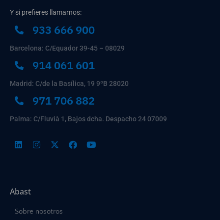
Y si prefieres llamarnos:
933 666 900
Barcelona: C/Equador 39-45 – 08029
914 061 601
Madrid: C/de la Basílica, 19 9ºB 28020
971 706 882
Palma: C/Fluvià 1, Bajos dcha. Despacho 24 07009
Abast
Sobre nosotros