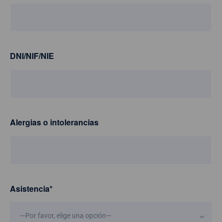
DNI/NIF/NIE
Alergias o intolerancias
Asistencia
*
—Por favor, elige una opción—