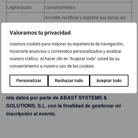
Legitimación
Consentimiento
Acceder, rectificar y suprimir sus datos, así
Derechos
como, el resto de derechos que se explican en
Valoramos tu privacidad
la información adicional.
Usamos cookies para mejorar su experiencia de navegación,
Puede consultar la información adicional y
mostrarle anuncios o contenidos personalizados y analizar
detallada sobre Protección de Datos en
Información
nuestro tráfico. Al hacer clic en “Aceptar todo” usted da su
nuestra página web:
consentimiento a nuestro uso de las cookies.
Adicional
https://www.abast.es/condiciones-de-
privacidad/
Personalizar
Rechazar todo
Aceptar todo
Doy mi consentimiento para el tratamiento de
mis datos por parte de ABAST SYSTEMS &
SOLUTIONS, S.L. con la finalidad de gestionar mi
inscripción al evento.